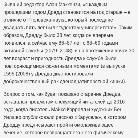
бывший редактор Алан Маккензи, «с каждым
прошедшим годом Дредд становится на год старше – в
отличие от Человека-паука, который последние
двадцать пять лет был студентом университета!». Таким
образом, Дредду было 38 лет, когда он впервые
появился, а сейчас ему 86–87 лет, с 68–69 годами
активной службы (2079–2148), и на протяжении почти 30
лет возраст и пригодность Дредда к службе были
повторяющимися сюжетными моментами (в выпуске
1595 (2008) у Дредда диагностировали
доброкачественный рак двенадцатиперстной кишки).
Вопрос о том, как будет показано старение Дредда,
оставался предметом спекуляций читателей до 2016
года, когда писатель Майкл Кэрролл и художник Бен
Уилшер опубликовали рассказ «Карусель», в котором
Дредду предписывают пройти омолаживающее
лечение, которое возвращает его к его физическому