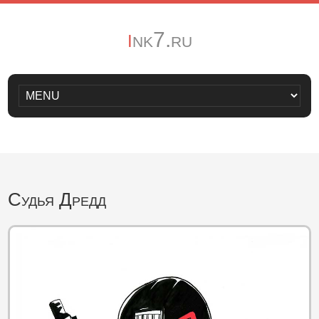
i
nk7.ru
Судья Дредд