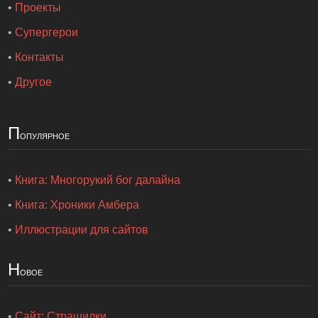
•
Проекты
•
Супергерои
•
Контакты
•
Другое
П
опулярное
•
Книга: Многорукий бог далайна
•
Книга: Хроники Амбера
•
Иллюстрации для сайтов
Н
овое
•
Сайт: Страшилки