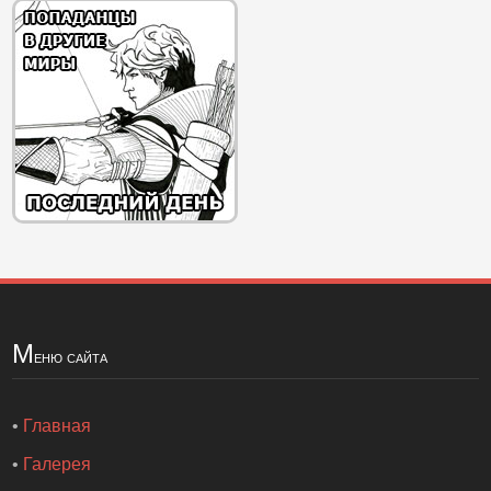
М
еню сайта
•
Главная
•
Галерея